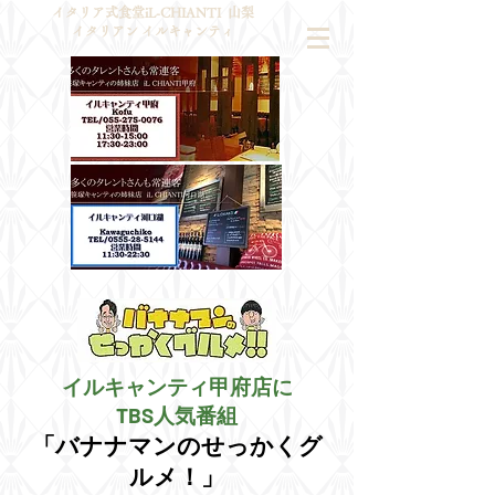
イタリア式食堂iL-CHIANTI
山梨
イタリアン ​イルキャンティ
イルキャンティ甲府店に
TBS人気番組
「バナナマンのせっかくグ
ルメ！」