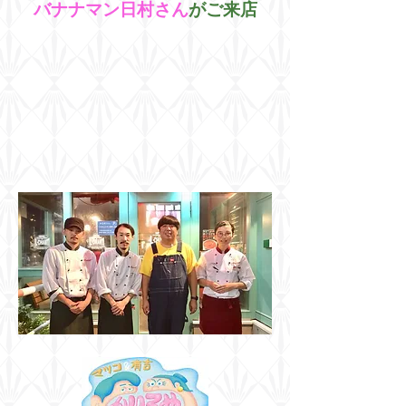
​バナナマン日村さん
が​ご来店