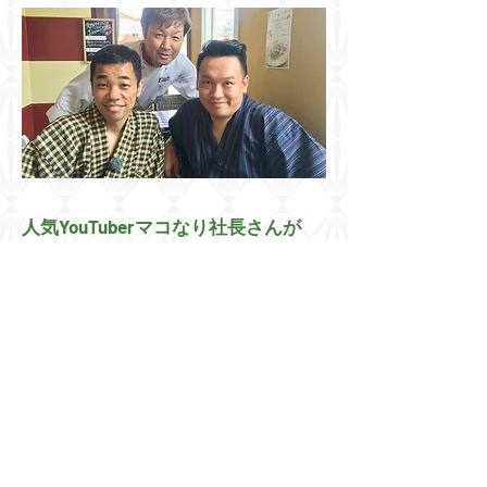
​人気YouTuber
マコなり社長さんが
キャンティドレッシング
大絶賛！
を
マコなり社長チャンネル